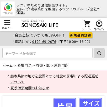
シニアのための通信販売サイト。
全国で介護事業所を展開するツクイのグループ会社が
運営。
メニュー
カート
ログイン
会員登録でいつでも5％OFF！
新規会員登録
電話注文：
0120-69-2076
（平日10:00～16:00）
キーワードから探す
キーワードから探す
ホーム
>
介護用品
>
衣類・靴
>
屋外用靴
熊本県熊本地方を震源とする地震の影響による配送遅延
について
夏季休業期間のお知らせ