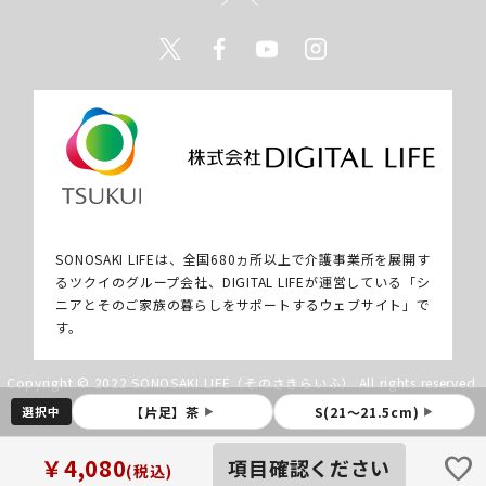
Twitter
Facebook
Youtube
Instagram
SONOSAKI LIFEは、全国680ヵ所以上で介護事業所を展開す
るツクイのグループ会社、DIGITAL LIFEが運営している「シ
ニアとそのご家族の暮らしをサポートするウェブサイト」で
す。
Copyright © 2022 SONOSAKI LIFE（そのさきらいふ） All rights reserved.
選択中
【片足】茶
S(21～21.5cm)
▶
▶
favorite
￥4,080
項目確認ください
(税込)