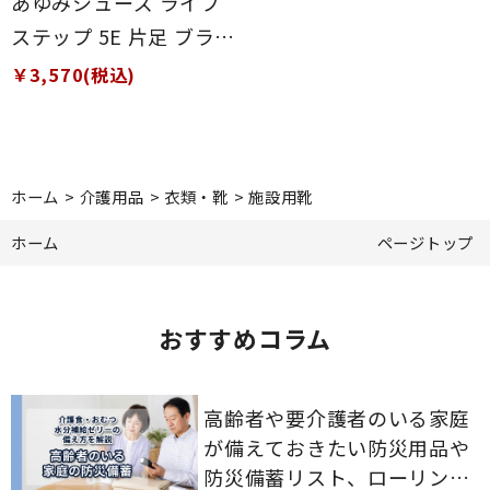
あゆみシューズ ライフ
ステップ 5E 片足 ブラッ
ク 5L(27～27.5cm)
￥3,570(税込)
ホーム
>
介護用品
>
衣類・靴
>
施設用靴
ホーム
ページトップ
おすすめコラム
高齢者や要介護者のいる家庭
が備えておきたい防災用品や
防災備蓄リスト、ローリング