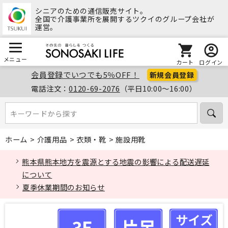
シニアのための通信販売サイト。
全国で介護事業所を展開するツクイのグループ会社が
運営。
メニュー
カート
ログイン
会員登録でいつでも5％OFF！
新規会員登録
電話注文：
0120-69-2076
（平日10:00～16:00）
キーワードから探す
キーワードから探す
ホーム
>
介護用品
>
衣類・靴
>
施設用靴
熊本県熊本地方を震源とする地震の影響による配送遅延
について
夏季休業期間のお知らせ