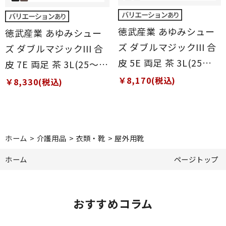
徳武産業 あゆみシュー
徳武産業 あゆみシュー
ズ ダブルマジックIII 合
ズ ダブルマジックIII 合
皮 5E 両足 茶 3L(25～
皮 7E 両足 茶 3L(25～
25.5cm)
25.5cm)
￥8,170(税込)
￥8,330(税込)
ホーム
>
介護用品
>
衣類・靴
>
屋外用靴
ホーム
ページトップ
おすすめコラム