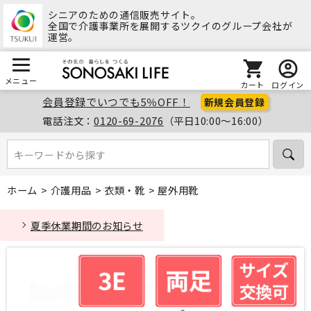
シニアのための通信販売サイト。
全国で介護事業所を展開するツクイのグループ会社が
運営。
メニュー
カート
ログイン
会員登録でいつでも5％OFF！
新規会員登録
電話注文：
0120-69-2076
（平日10:00～16:00）
キーワードから探す
キーワードから探す
ホーム
>
介護用品
>
衣類・靴
>
屋外用靴
夏季休業期間のお知らせ