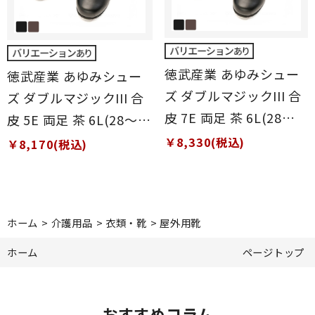
徳武産業 あゆみシュー
徳武産業 あゆみシュー
ズ ダブルマジックIII 合
ズ ダブルマジックIII 合
皮 7E 両足 茶 6L(28～
皮 5E 両足 茶 6L(28～
28.5cm)
28.5cm)
￥8,330(税込)
￥8,170(税込)
ホーム
>
介護用品
>
衣類・靴
>
屋外用靴
ホーム
ページトップ
おすすめコラム