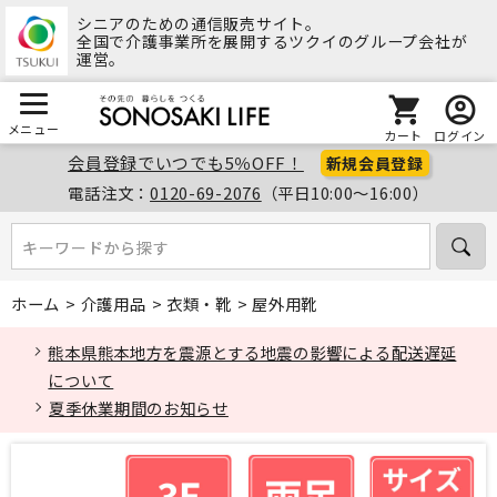
シニアのための通信販売サイト。
全国で介護事業所を展開するツクイのグループ会社が
運営。
メニュー
カート
ログイン
会員登録でいつでも5％OFF！
新規会員登録
電話注文：
0120-69-2076
（平日10:00～16:00）
キーワードから探す
キーワードから探す
ホーム
>
介護用品
>
衣類・靴
>
屋外用靴
熊本県熊本地方を震源とする地震の影響による配送遅延
について
夏季休業期間のお知らせ