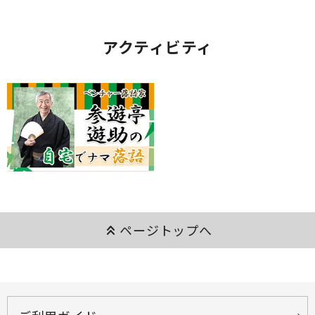
アクティビティ
keyboard_double_arrow_up
ページトップへ