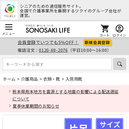
シニアのための通信販売サイト。
全国で介護事業所を展開するツクイのグループ会社が
運営。
メニュー
カート
ログイン
会員登録でいつでも5％OFF！
新規会員登録
電話注文：
0120-69-2076
（平日10:00～16:00）
キーワードから探す
キーワードから探す
ホーム
>
介護用品
>
衣類・靴
>
入院用靴
熊本県熊本地方を震源とする地震の影響による配送遅延
について
夏季休業期間のお知らせ