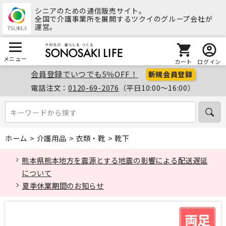
シニアのための通信販売サイト。
全国で介護事業所を展開するツクイのグループ会社が
運営。
メニュー
カート
ログイン
会員登録でいつでも5％OFF！
新規会員登録
電話注文：
0120-69-2076
（平日10:00～16:00）
キーワードから探す
キーワードから探す
ホーム
>
介護用品
>
衣類・靴
>
靴下
熊本県熊本地方を震源とする地震の影響による配送遅延
について
夏季休業期間のお知らせ