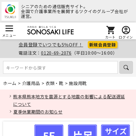
シニアのための通信販売サイト。
全国で介護事業所を展開するツクイのグループ会社が
運営。
メニュー
カート
ログイン
会員登録でいつでも5％OFF！
新規会員登録
電話注文：
0120-69-2076
（平日10:00～16:00）
キーワードから探す
キーワードから探す
ホーム
>
介護用品
>
衣類・靴
>
施設用靴
熊本県熊本地方を震源とする地震の影響による配送遅延
について
夏季休業期間のお知らせ