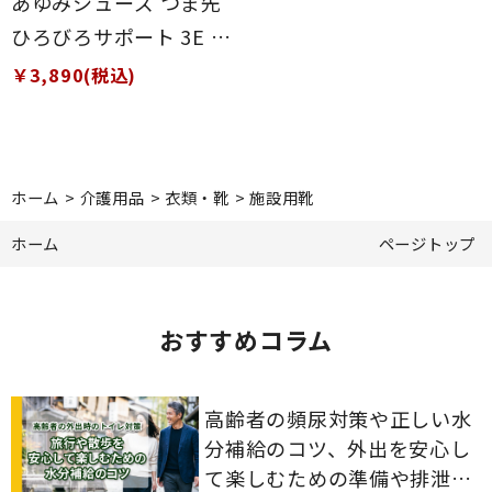
あゆみシューズ つま先
ひろびろサポート 3E 片
足 ネイビー 3L(25～
￥3,890(税込)
25.5cm)
ホーム
>
介護用品
>
衣類・靴
>
施設用靴
ホーム
ページトップ
おすすめコラム
高齢者の頻尿対策や正しい水
分補給のコツ、外出を安心し
て楽しむための準備や排泄ケ