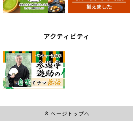
アクティビティ
keyboard_double_arrow_up
ページトップへ