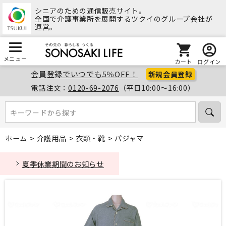
シニアのための通信販売サイト。
全国で介護事業所を展開するツクイのグループ会社が
運営。
メニュー
カート
ログイン
会員登録でいつでも5％OFF！
新規会員登録
電話注文：
0120-69-2076
（平日10:00～16:00）
キーワードから探す
キーワードから探す
ホーム
>
介護用品
>
衣類・靴
>
パジャマ
夏季休業期間のお知らせ