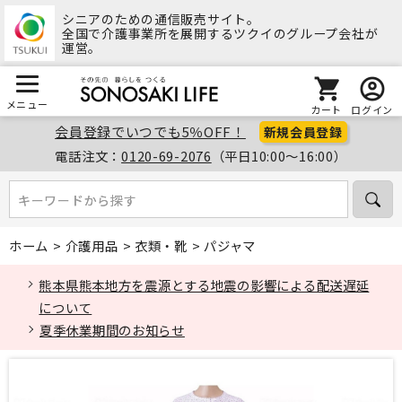
シニアのための通信販売サイト。
全国で介護事業所を展開するツクイのグループ会社が
運営。
メニュー
カート
ログイン
会員登録でいつでも5％OFF！
新規会員登録
電話注文：
0120-69-2076
（平日10:00～16:00）
キーワードから探す
キーワードから探す
ホーム
>
介護用品
>
衣類・靴
>
パジャマ
熊本県熊本地方を震源とする地震の影響による配送遅延
について
夏季休業期間のお知らせ