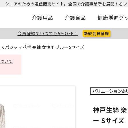
シニアのための通信販売サイト。
全国で介護事業所を展開するツ
介護用品
介護食品
健康増進グ
会員登録でいつでも5％OFF！
新規会員登録
くパジャマ 花柄 長袖 女性用 ブルー Sサイズ
について
神戸生絲 楽
ー Sサイズ