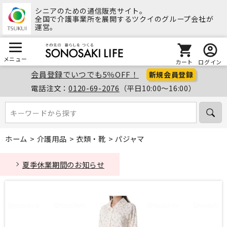
シニアのための通信販売サイト。
全国で介護事業所を展開するツクイのグループ会社が
運営。
メニュー
カート
ログイン
会員登録でいつでも5％OFF！
新規会員登録
電話注文：
0120-69-2076
（平日10:00～16:00）
キーワードから探す
キーワードから探す
ホーム
>
介護用品
>
衣類・靴
>
パジャマ
夏季休業期間のお知らせ