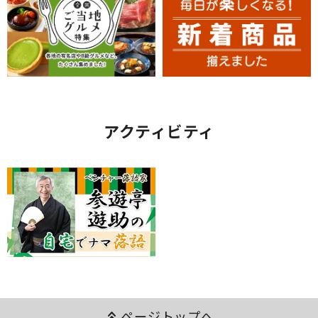
アクティビティ
keyboard_double_arrow_up
ページトップへ