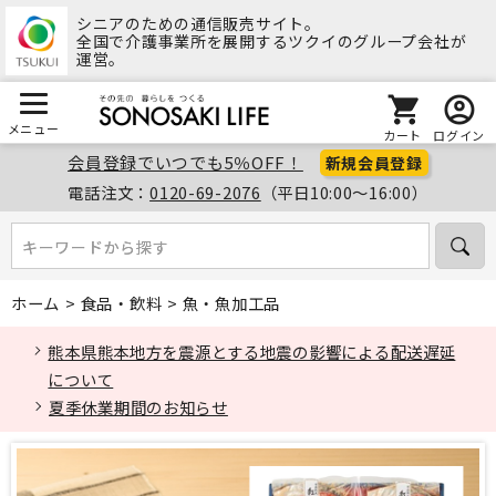
シニアのための通信販売サイト。
全国で介護事業所を展開するツクイのグループ会社が
運営。
メニュー
カート
ログイン
会員登録でいつでも5％OFF！
新規会員登録
電話注文：
0120-69-2076
（平日10:00～16:00）
キーワードから探す
キーワードから探す
ホーム
>
食品・飲料
>
魚・魚加工品
熊本県熊本地方を震源とする地震の影響による配送遅延
について
夏季休業期間のお知らせ