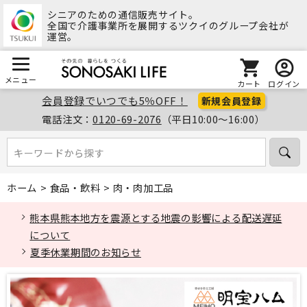
シニアのための通信販売サイト。
全国で介護事業所を展開するツクイのグループ会社が
運営。
メニュー
カート
ログイン
会員登録でいつでも5％OFF！
新規会員登録
電話注文：
0120-69-2076
（平日10:00～16:00）
キーワードから探す
キーワードから探す
ホーム
>
食品・飲料
>
肉・肉加工品
熊本県熊本地方を震源とする地震の影響による配送遅延
について
夏季休業期間のお知らせ