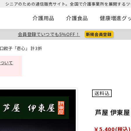
シニアのための通信販売サイト。
全国で介護事業所を展開するツ
介護用品
介護食品
健康増進グ
会員登録でいつでも5％OFF！
新規会員登録
一口餃子「壱心」 計3折
について
芦屋 伊東屋
￥5,400(税込)