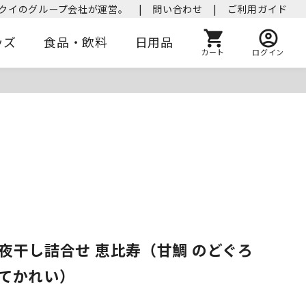
クイのグループ会社が運営。
|
問い合わせ
|
ご利用ガイド
ッズ
食品・飲料
日用品
カート
ログイン
一夜干し詰合せ 恵比寿（甘鯛 のどぐろ
えてかれい）