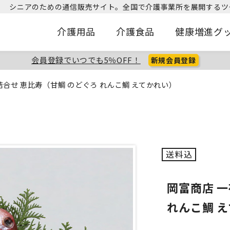
シニアのための通信販売サイト。
全国で介護事業所を展開するツ
介護用品
介護食品
健康増進グ
会員登録でいつでも5％OFF！
新規会員登録
詰合せ 恵比寿（甘鯛 のどぐろ れんこ鯛 えてかれい）
岡富商店 
れんこ鯛 