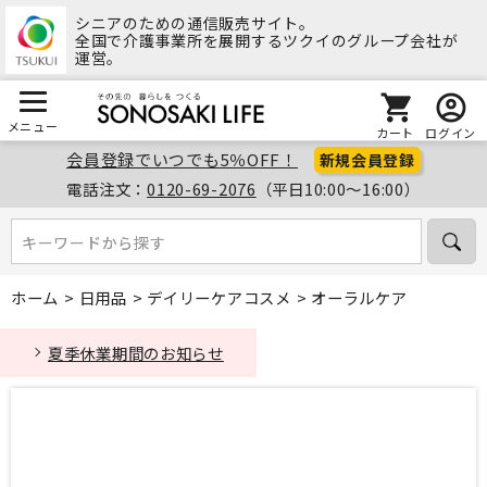
シニアのための通信販売サイト。
全国で介護事業所を展開するツクイのグループ会社が
運営。
メニュー
カート
ログイン
会員登録でいつでも5％OFF！
新規会員登録
電話注文：
0120-69-2076
（平日10:00～16:00）
キーワードから探す
キーワードから探す
ホーム
>
日用品
>
デイリーケアコスメ
>
オーラルケア
夏季休業期間のお知らせ