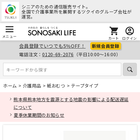
シニアのための通信販売サイト。
全国で介護事業所を展開するツクイのグループ会社が
運営。
メニュー
カート
ログイン
会員登録でいつでも5％OFF！
新規会員登録
電話注文：
0120-69-2076
（平日10:00～16:00）
キーワードから探す
キーワードから探す
ホーム
>
介護用品
>
紙おむつ
>
テープタイプ
熊本県熊本地方を震源とする地震の影響による配送遅延
について
夏季休業期間のお知らせ