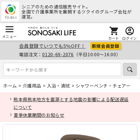
シニアのための通信販売サイト。
全国で介護事業所を展開するツクイのグループ会社が
運営。
メニュー
カート
ログイン
会員登録でいつでも5％OFF！
新規会員登録
電話注文：
0120-69-2076
（平日10:00～16:00）
キーワードから探す
キーワードから探す
ホーム
>
介護用品
>
入浴・清拭
>
シャワーベンチ・チェアー
熊本県熊本地方を震源とする地震の影響による配送遅延
について
夏季休業期間のお知らせ