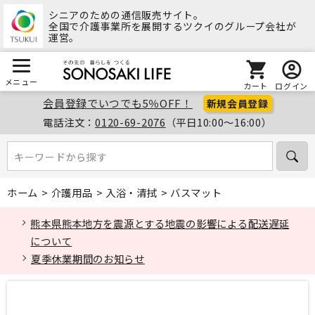
シニアのための通信販売サイト。
全国で介護事業所を展開するツクイのグループ会社が
運営。
メニュー
カート
ログイン
会員登録でいつでも5％OFF！
新規会員登録
電話注文：
0120-69-2076
（平日10:00～16:00）
キーワードから探す
キーワードから探す
ホーム
>
介護用品
>
入浴・清拭
>
バスマット
熊本県熊本地方を震源とする地震の影響による配送遅延
について
夏季休業期間のお知らせ