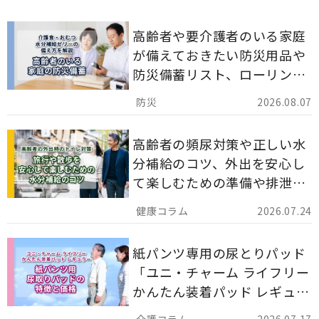
高齢者や要介護者のいる家庭
が備えておきたい防災用品や
防災備蓄リスト、ローリング
ストックのポイントについて
2026.08.07
解説します。
高齢者の頻尿対策や正しい水
分補給のコツ、外出を安心し
て楽しむための準備や排泄ケ
ア用品の選び方を解説しま
2026.07.24
す。
紙パンツ専用の尿とりパッド
「ユニ・チャーム ライフリー
かんたん装着パッド レギュラ
ー 計162枚」について解説し
2026.07.17