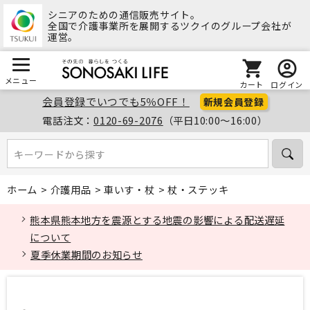
シニアのための通信販売サイト。
全国で介護事業所を展開するツクイのグループ会社が
運営。
メニュー
カート
ログイン
会員登録でいつでも5％OFF！
新規会員登録
電話注文：
0120-69-2076
（平日10:00～16:00）
キーワードから探す
キーワードから探す
ホーム
>
介護用品
>
車いす・杖
>
杖・ステッキ
熊本県熊本地方を震源とする地震の影響による配送遅延
について
夏季休業期間のお知らせ