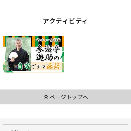
アクティビティ
keyboard_double_arrow_up
ページトップへ