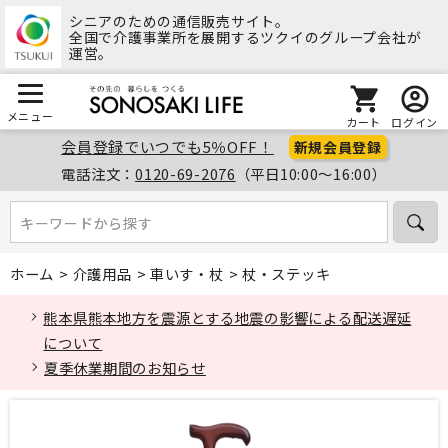
シニアのための通信販売サイト。
全国で介護事業所を展開するツクイのグループ会社が
運営。
メニュー
カート
ログイン
会員登録でいつでも5％OFF！
新規会員登録
電話注文：
0120-69-2076
（平日10:00～16:00）
キーワードから探す
キーワードから探す
ホーム
>
介護用品
>
車いす・杖
>
杖・ステッキ
熊本県熊本地方を震源とする地震の影響による配送遅延
について
夏季休業期間のお知らせ