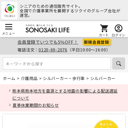
シニアのための通信販売サイト。
全国で介護事業所を展開するツクイのグループ会社が
運営。
メニュー
カート
ログイン
会員登録でいつでも5％OFF！
新規会員登録
電話注文：
0120-69-2076
（平日10:00～16:00）
キーワードから探す
キーワードから探す
ホーム
>
介護用品
>
シルバーカー・歩行車
>
シルバーカー
熊本県熊本地方を震源とする地震の影響による配送遅延
について
夏季休業期間のお知らせ