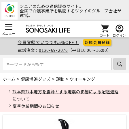
シニアのための通信販売サイト。
全国で介護事業所を展開するツクイのグループ会社が
運営。
メニュー
カート
ログイン
会員登録でいつでも5％OFF！
新規会員登録
電話注文：
0120-69-2076
（平日10:00～16:00）
キーワードから探す
キーワードから探す
ホーム
>
健康増進グッズ
>
運動
>
ウォーキング
熊本県熊本地方を震源とする地震の影響による配送遅延
について
夏季休業期間のお知らせ