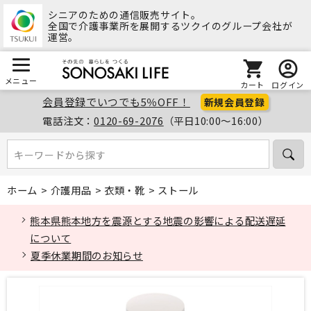
シニアのための通信販売サイト。
全国で介護事業所を展開するツクイのグループ会社が
運営。
メニュー
カート
ログイン
会員登録でいつでも5％OFF！
新規会員登録
電話注文：
0120-69-2076
（平日10:00～16:00）
キーワードから探す
キーワードから探す
ホーム
>
介護用品
>
衣類・靴
>
ストール
熊本県熊本地方を震源とする地震の影響による配送遅延
について
夏季休業期間のお知らせ