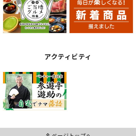
アクティビティ
keyboard_double_arrow_up
ページトップへ