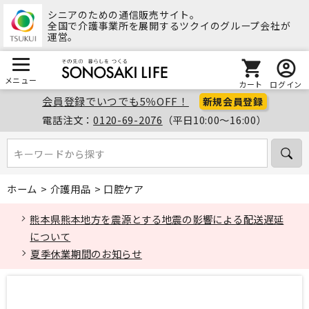
シニアのための通信販売サイト。
全国で介護事業所を展開するツクイのグループ会社が
運営。
メニュー
カート
ログイン
会員登録でいつでも5％OFF！
新規会員登録
電話注文：
0120-69-2076
（平日10:00～16:00）
キーワードから探す
キーワードから探す
ホーム
>
介護用品
>
口腔ケア
熊本県熊本地方を震源とする地震の影響による配送遅延
について
夏季休業期間のお知らせ