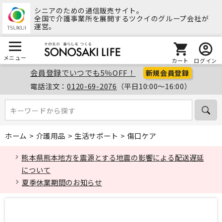
シニアのための通信販売サイト。
全国で介護事業所を展開するツクイのグループ会社が
運営。
メニュー
カート
ログイン
会員登録でいつでも5％OFF！
新規会員登録
電話注文：
0120-69-2076
（平日10:00～16:00）
キーワードから探す
キーワードから探す
ホーム
>
介護用品
>
生活サポート
>
傷口ケア
熊本県熊本地方を震源とする地震の影響による配送遅延
について
夏季休業期間のお知らせ