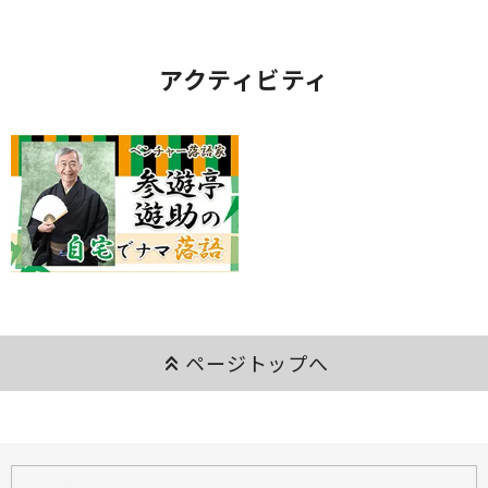
アクティビティ
keyboard_double_arrow_up
ページトップへ