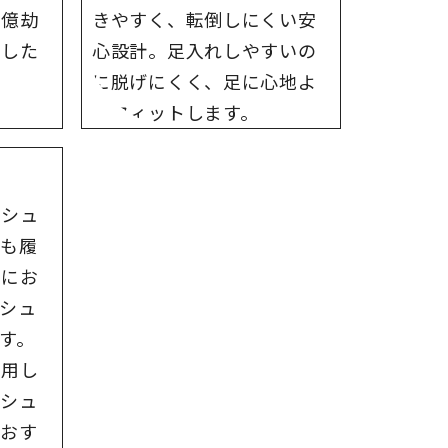
が億劫
きやすく、転倒しにくい安
めした
心設計。足入れしやすいの
に脱げにくく、足に心地よ
くフィットします。
のシュ
でも履
望にお
シュ
す。
採用し
のシュ
もおす