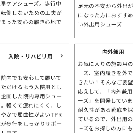
定番ケアシューズ。歩行中
足元の不安から外出
に転倒しないための工夫が
になった方におすす
詰まった安心の履き心地で
い外出用シューズ
す
内外兼用
入院・リハビリ用
お気に入りの施設用
ーズ、室内履きを外
病院内でも安心して履いて
きたい！そんなご要
いただけるよう入院用とし
応えして、「内外兼用
て企画した院内専用シュー
ーズ」を開発していま
ズ。軽くて疲れにくく、し
耐久性がある靴底を
なやかで屈曲性がよいTPR
ているので、外出用
底が歩行をしっかりサポー
ーズをお探しの方に
トします