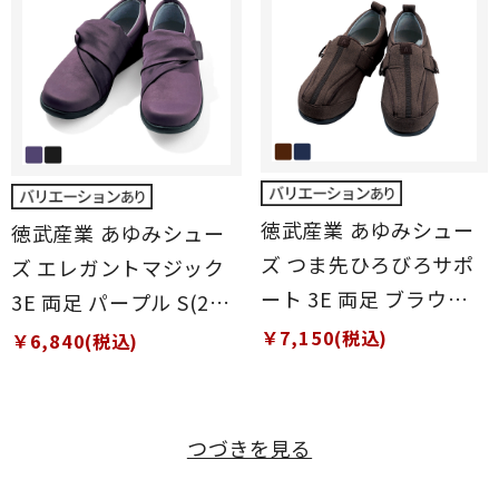
徳武産業 あゆみシュー
徳武産業 あゆみシュー
ズ つま先ひろびろサポ
ズ エレガントマジック
ート 3E 両足 ブラウン
3E 両足 パープル S(21
S(21～21.5cm)
～21.5cm)
￥7,150(税込)
￥6,840(税込)
つづきを見る