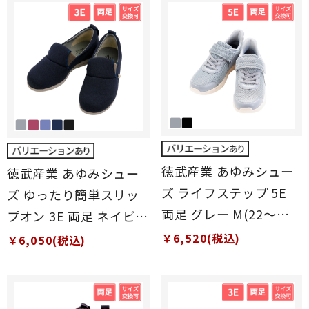
徳武産業 あゆみシュー
徳武産業 あゆみシュー
ズ ライフステップ 5E
ズ ゆったり簡単スリッ
両足 グレー M(22～
プオン 3E 両足 ネイビー
22.5cm)
S(21～21.5cm)
￥6,520(税込)
￥6,050(税込)