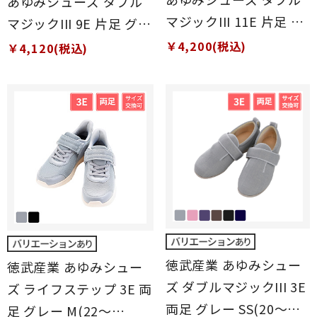
あゆみシューズ ダブル
マジックIII 11E 片足 グ
マジックIII 9E 片足 グレ
レー S(21～21.5cm)
ー S(21～21.5cm)
￥4,200(税込)
￥4,120(税込)
徳武産業 あゆみシュー
徳武産業 あゆみシュー
ズ ダブルマジックIII 3E
ズ ライフステップ 3E 両
両足 グレー SS(20～
足 グレー M(22～