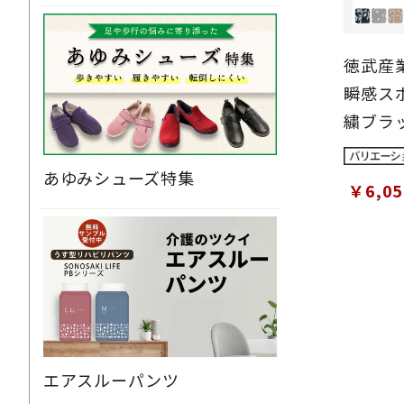
徳武産
瞬感スポ
繍ブラッ
21.5cm
あゆみシューズ特集
￥6,0
エアスルーパンツ