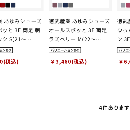
業 あゆみシューズ
徳武産業 あゆみシューズ
徳武
ッと 3E 両足 刺
オールスポッと 3E 両足
ゆっ
ク S(21～
ラズベリー M(22～
ン 3
)
23cm)
～21
50(税込)
￥3,460(税込)
￥6,
4
件あります