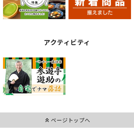
アクティビティ
keyboard_double_arrow_up
ページトップへ