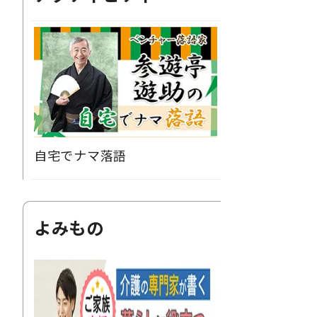
自宅でナマ落語
よみもの