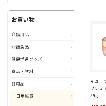
お買い物
介護用品
介護食品
健康増進グッズ
食品・飲料
キューサ
日用品
プレミ
55g
日用雑貨