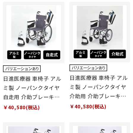
日進医療器 車椅子 アル
日進医療器 車椅子 アル
ミ製 ノーパンクタイヤ
ミ製 ノーパンクタイヤ
介助用 介助ブレーキ付
自走用 介助ブレーキ付
き 軽量 12.7kg シート
き 軽量 13.8kg シート幅
￥40,580(税込)
￥40,580(税込)
幅40cm[非課税]
42cm[非課税]