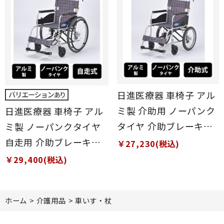
日進医療器 車椅子 アル
ミ製 介助用 ノーパンク
日進医療器 車椅子 アル
タイヤ 介助ブレーキ付
ミ製 ノーパンクタイヤ
き 軽量 11.9kg [非課税]
自走用 介助ブレーキ付
￥27,230(税込)
き 軽量 12.7kg [非課税]
￥29,400(税込)
ホーム
>
介護用品
>
車いす・杖