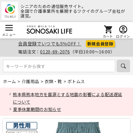
シニアのための通信販売サイト。
全国で介護事業所を展開するツクイのグループ会社が
運営。
メニュー
カート
ログイン
会員登録でいつでも5％OFF！
新規会員登録
電話注文：
0120-69-2076
（平日10:00～16:00）
キーワードから探す
キーワードから探す
ホーム
>
介護用品
>
衣類・靴
>
ボトムス
熊本県熊本地方を震源とする地震の影響による配送遅延
について
夏季休業期間のお知らせ