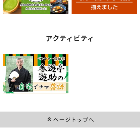
アクティビティ
keyboard_double_arrow_up
ページトップへ