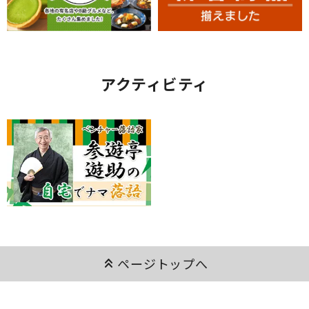
アクティビティ
keyboard_double_arrow_up
ページトップへ