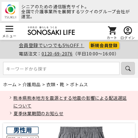
シニアのための通信販売サイト。
全国で介護事業所を展開するツクイのグループ会社が
運営。
メニュー
カート
ログイン
会員登録でいつでも5％OFF！
新規会員登録
電話注文：
0120-69-2076
（平日10:00～16:00）
キーワードから探す
キーワードから探す
ホーム
>
介護用品
>
衣類・靴
>
ボトムス
熊本県熊本地方を震源とする地震の影響による配送遅延
について
夏季休業期間のお知らせ