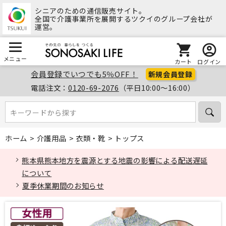
シニアのための通信販売サイト。
全国で介護事業所を展開するツクイのグループ会社が
運営。
メニュー
カート
ログイン
会員登録でいつでも5％OFF！
新規会員登録
電話注文：
0120-69-2076
（平日10:00～16:00）
キーワードから探す
キーワードから探す
ホーム
>
介護用品
>
衣類・靴
>
トップス
熊本県熊本地方を震源とする地震の影響による配送遅延
について
夏季休業期間のお知らせ