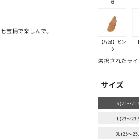
き
七宝柄で楽しんで。
【片足】ピン
ク
選択されたライ
サイズ
S(21～21.
L(23～23.
3L(25～25