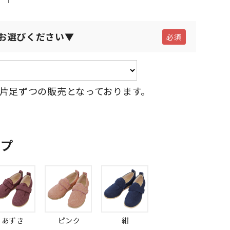
お選びください▼
片足ずつの販売となっております。
ップ
あずき
ピンク
紺