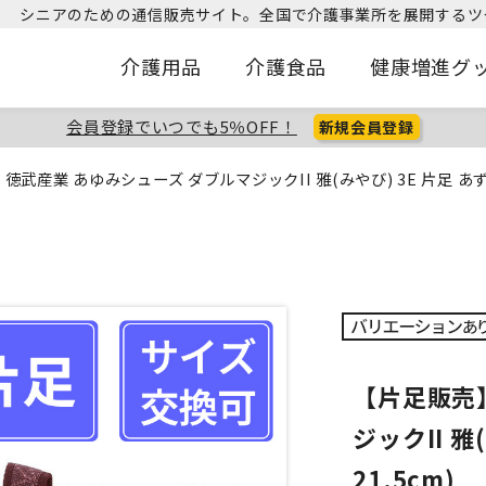
シニアのための通信販売サイト。
全国で介護事業所を展開するツ
介護用品
介護食品
健康増進グ
会員登録でいつでも5％OFF！
新規会員登録
徳武産業 あゆみシューズ ダブルマジックII 雅(みやび) 3E 片足 あずき 
【片足販売
ジックII 雅
21.5cm)