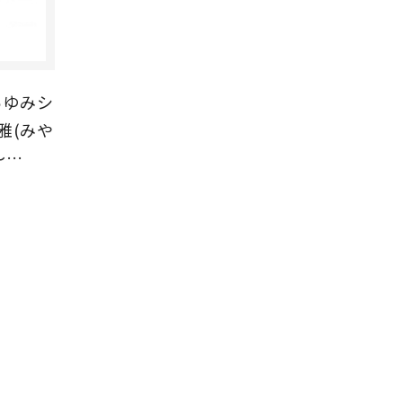
あゆみシ
雅(みや
～