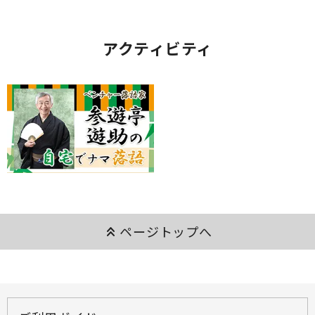
アクティビティ
keyboard_double_arrow_up
ページトップへ