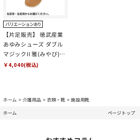
【片足販売】 徳武産業
あゆみシューズ ダブル
マジックII 雅(みやび)
7E 片足 ピンク S(21～
￥4,040(税込)
21.5cm)
ホーム
>
介護用品
>
衣類・靴
>
施設用靴
ホーム
ページトップ