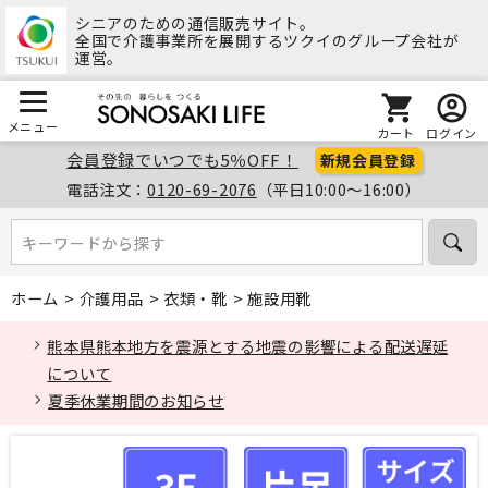
シニアのための通信販売サイト。
全国で介護事業所を展開するツクイのグループ会社が
運営。
メニュー
カート
ログイン
会員登録でいつでも5％OFF！
新規会員登録
電話注文：
0120-69-2076
（平日10:00～16:00）
キーワードから探す
キーワードから探す
ホーム
>
介護用品
>
衣類・靴
>
施設用靴
熊本県熊本地方を震源とする地震の影響による配送遅延
について
夏季休業期間のお知らせ