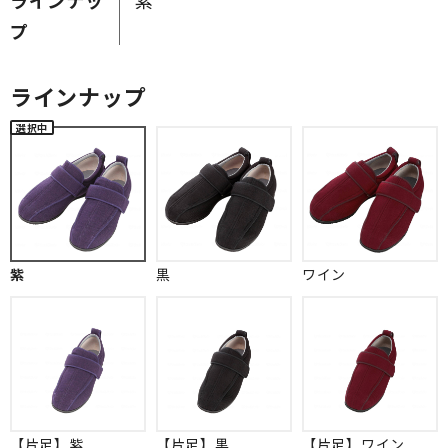
プ
ラインナップ
紫
黒
ワイン
【片足】紫
【片足】黒
【片足】ワイン