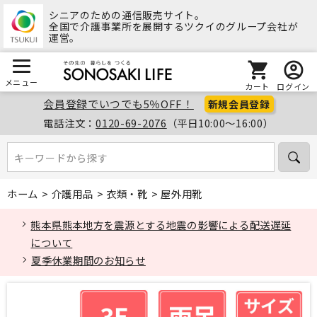
シニアのための通信販売サイト。
全国で介護事業所を展開するツクイのグループ会社が
運営。
メニュー
カート
ログイン
会員登録でいつでも5％OFF！
新規会員登録
電話注文：
0120-69-2076
（平日10:00～16:00）
キーワードから探す
キーワードから探す
ホーム
>
介護用品
>
衣類・靴
>
屋外用靴
熊本県熊本地方を震源とする地震の影響による配送遅延
について
夏季休業期間のお知らせ