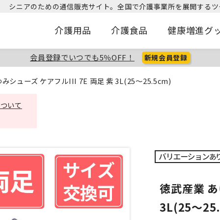
シニアのための通信販売サイト。
全国で介護事業所を展開するツ
介護用品
介護食品
健康増進グ
会員登録でいつでも5％OFF！
新規会員登録
シューズ ケアフルIII 7E 両足 紫 3L(25～25.5cm)
について
徳武産業 あゆ
3L(25～25