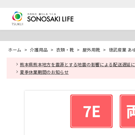
ホーム
>
介護用品
>
衣類・靴
>
屋外用靴
>
徳武産業 あゆみ
熊本県熊本地方を震源とする地震の影響による配送遅延
夏季休業期間のお知らせ