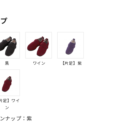
ップ
黒
ワイン
【片足】紫
片足】ワイ
ン
ンナップ：紫