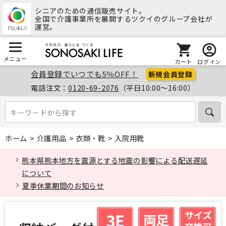
シニアのための通信販売サイト。
全国で介護事業所を展開するツクイのグループ会社が
運営。
メニュー
カート
ログイン
会員登録でいつでも5％OFF！
新規会員登録
電話注文：
0120-69-2076
（平日10:00～16:00）
キーワードから探す
キーワードから探す
ホーム
>
介護用品
>
衣類・靴
>
入院用靴
熊本県熊本地方を震源とする地震の影響による配送遅延
について
夏季休業期間のお知らせ