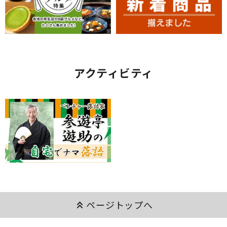
アクティビティ
keyboard_double_arrow_up
ページトップへ