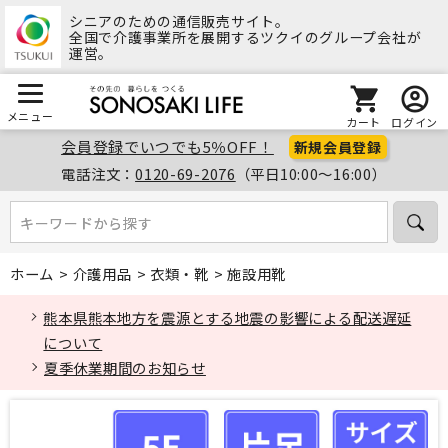
シニアのための通信販売サイト。
全国で介護事業所を展開するツクイのグループ会社が
運営。
メニュー
カート
ログイン
会員登録でいつでも5％OFF！
新規会員登録
電話注文：
0120-69-2076
（平日10:00～16:00）
キーワードから探す
キーワードから探す
ホーム
>
介護用品
>
衣類・靴
>
施設用靴
熊本県熊本地方を震源とする地震の影響による配送遅延
について
夏季休業期間のお知らせ