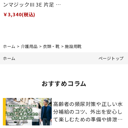
ンマジックIII 3E 片足 紺
LL(24～24.5cm)
￥3,340(税込)
ホーム
>
介護用品
>
衣類・靴
>
施設用靴
ホーム
ページトップ
おすすめコラム
高齢者の頻尿対策や正しい水
分補給のコツ、外出を安心し
て楽しむための準備や排泄ケ
ア用品の選び方を解説しま