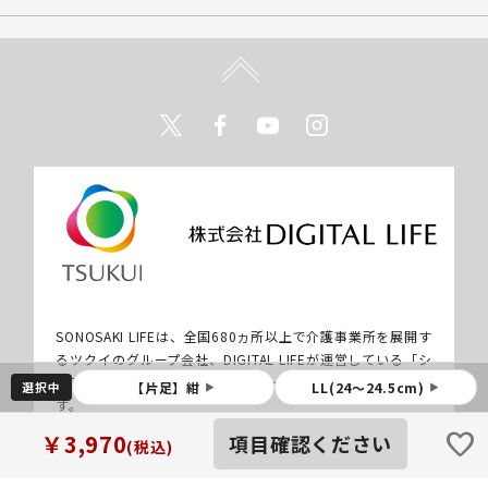
Twitter
Facebook
Youtube
Instagram
SONOSAKI LIFEは、全国680ヵ所以上で介護事業所を展開す
るツクイのグループ会社、DIGITAL LIFEが運営している「シ
ニアとそのご家族の暮らしをサポートするウェブサイト」で
選択中
【片足】紺
LL(24～24.5cm)
▶
▶
す。
favorite
￥3,970
項目確認ください
(税込)
Copyright © 2022 SONOSAKI LIFE（そのさきらいふ） All rights reserved.