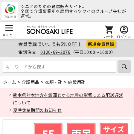
シニアのための通信販売サイト。
全国で介護事業所を展開するツクイのグループ会社が
運営。
メニュー
カート
ログイン
会員登録でいつでも5％OFF！
新規会員登録
電話注文：
0120-69-2076
（平日10:00～16:00）
キーワードから探す
キーワードから探す
ホーム
>
介護用品
>
衣類・靴
>
施設用靴
熊本県熊本地方を震源とする地震の影響による配送遅延
について
夏季休業期間のお知らせ