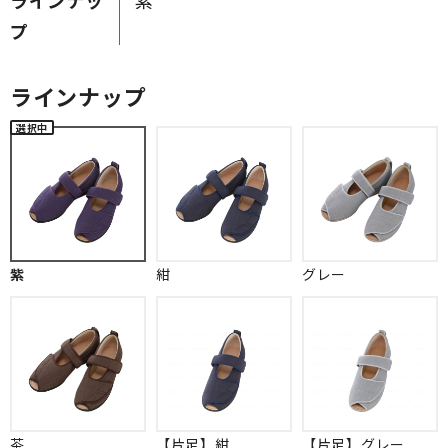
プ
ラインナップ
紫
紺
グレー
茶
【片足】紺
【片足】グレー