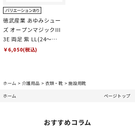
徳武産業 あゆみシュー
ズ オープンマジックIII
3E 両足 紫 LL(24～
24.5cm)
￥6,050(税込)
ホーム
>
介護用品
>
衣類・靴
>
施設用靴
ホーム
ページトップ
おすすめコラム