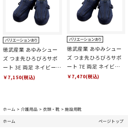
徳武産業 あゆみシュー
徳武産業 あゆみシュー
ズ つま先ひろびろサポ
ズ つま先ひろびろサポ
ート 7E 両足 ネイビー
ート 3E 両足 ネイビー
S(21～21.5cm)
S(21～21.5cm)
￥7,470(税込)
￥7,150(税込)
ホーム
>
介護用品
>
衣類・靴
>
施設用靴
ホーム
ページトップ