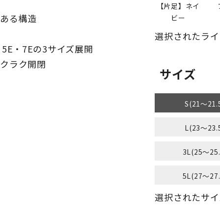
【片足】ネイ
がある構造
ビー
選択されたライ
5E・7Eの3サイズ展開
ラクラク開閉
サイズ
S(21～21.
L(23～23.
3L(25～25
5L(27～27
選択されたサイズ：