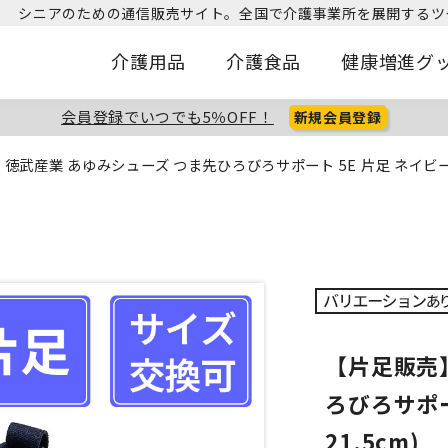
シニアのための通信販売サイト。
全国で介護事業所を展開するツ
介護用品
介護食品
健康増進グ
会員登録でいつでも5％OFF！
新規会員登録
徳武産業 あゆみシューズ つま先ひろびろサポート 5E 片足 ネイビー S(
【片足販売
ろびろサポー
21.5cm)