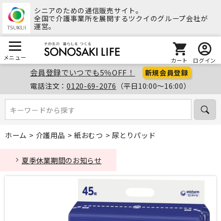
シニアのための通信販売サイト。
全国で介護事業所を展開するツクイのグループ会社が
運営。
メニュー
カート
ログイン
会員登録でいつでも5％OFF！
新規会員登録
電話注文：
0120-69-2076
（平日10:00～16:00）
キーワードから探す
キーワードから探す
ホーム
>
介護用品
>
紙おむつ
>
尿とりパッド
夏季休業期間のお知らせ