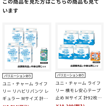
この商品を見た方はこちらの商品も見て
います
ユニ・チャーム ライフ
ユニ・チャーム ライフ
リー 横モレ安心テープ
リー リハビリパンツ レ
止め Mサイズ 計92枚
ギュラー Mサイズ 計
(23枚×4袋)
104枚 (26枚×4袋)
￥10,200(税込)