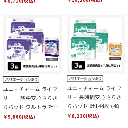
￥8,710(税込)
ユニ・チャーム ライフ
ユニ・チャーム ライフ
リー 長時間安心さらさ
リー 一晩中安心さらさ
らパッド 計144枚 (48枚
らパッド ウルトラ 計
×3袋)
126枚 (42枚×3袋)
￥8,230(税込)
￥9,860(税込)