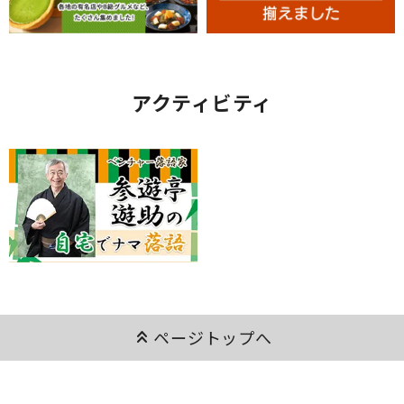
アクティビティ
keyboard_double_arrow_up
ページトップへ