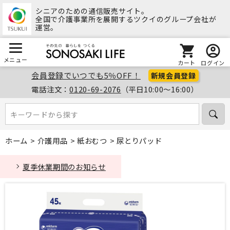
シニアのための通信販売サイト。
全国で介護事業所を展開するツクイのグループ会社が
運営。
メニュー
カート
ログイン
会員登録でいつでも5％OFF！
新規会員登録
電話注文：
0120-69-2076
（平日10:00～16:00）
キーワードから探す
キーワードから探す
ホーム
>
介護用品
>
紙おむつ
>
尿とりパッド
夏季休業期間のお知らせ