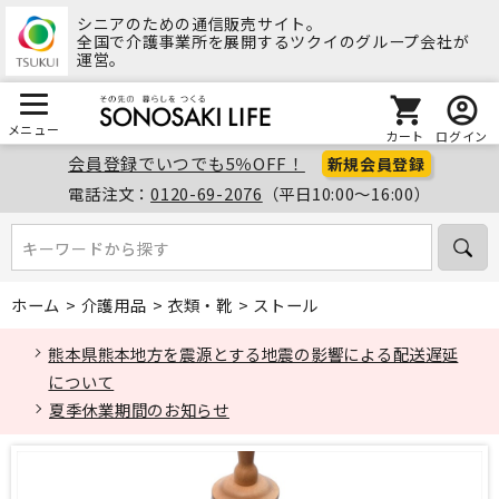
シニアのための通信販売サイト。
全国で介護事業所を展開するツクイのグループ会社が
運営。
メニュー
カート
ログイン
会員登録でいつでも5％OFF！
新規会員登録
電話注文：
0120-69-2076
（平日10:00～16:00）
キーワードから探す
キーワードから探す
ホーム
>
介護用品
>
衣類・靴
>
ストール
熊本県熊本地方を震源とする地震の影響による配送遅延
について
夏季休業期間のお知らせ