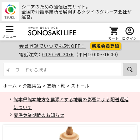
シニアのための通信販売サイト。
全国で介護事業所を展開するツクイのグループ会社が
運営。
メニュー
カート
ログイン
会員登録でいつでも5％OFF！
新規会員登録
電話注文：
0120-69-2076
（平日10:00～16:00）
キーワードから探す
キーワードから探す
ホーム
>
介護用品
>
衣類・靴
>
ストール
熊本県熊本地方を震源とする地震の影響による配送遅延
について
夏季休業期間のお知らせ