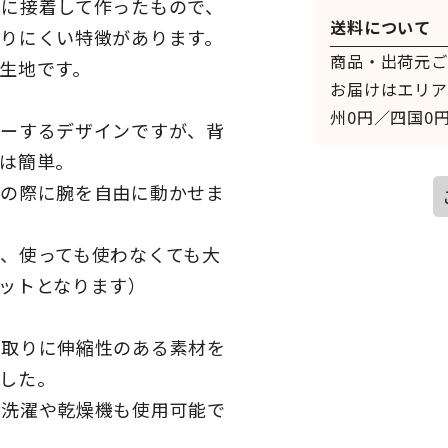
に接着して作ったもので、
送料について
りにくい特徴があります。
商品・出荷元ご
生地です。
お届けはエリア
州0円／四国0円
バーするデザインですが、背
は簡単。
事の際に腕を自由に動かせま
、使っても使わなくても大
ットとなります）
縁取りに伸縮性のある素材を
した。
温洗濯や乾燥機も使用可能で