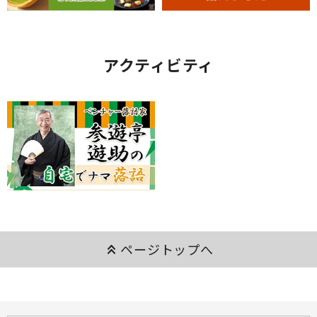
アクティビティ
keyboard_double_arrow_up
ページトップへ